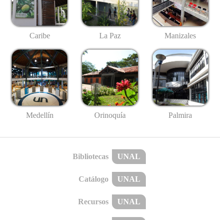
Caribe
La Paz
Manizales
Medellín
Palmira
Orinoquía
Bibliotecas
UNAL
Catálogo
UNAL
Recursos
UNAL