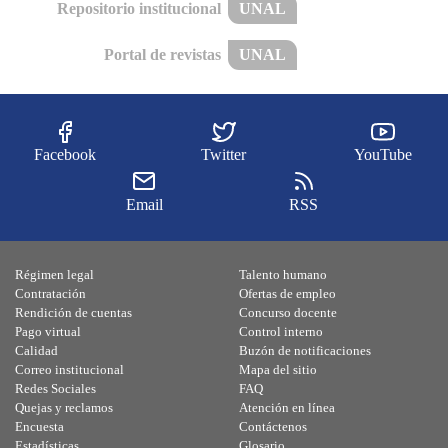
Repositorio institucional
UNAL
Portal de revistas
UNAL
Facebook
Twitter
YouTube
Email
RSS
Régimen legal
Talento humano
Contratación
Ofertas de empleo
Rendición de cuentas
Concurso docente
Pago virtual
Control interno
Calidad
Buzón de notificaciones
Correo institucional
Mapa del sitio
Redes Sociales
FAQ
Quejas y reclamos
Atención en línea
Encuesta
Contáctenos
Estadísticas
Glosario