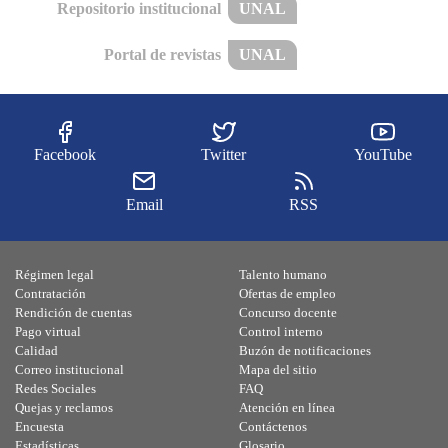
Repositorio institucional
UNAL
Portal de revistas
UNAL
Facebook
Twitter
YouTube
Email
RSS
Régimen legal
Talento humano
Contratación
Ofertas de empleo
Rendición de cuentas
Concurso docente
Pago virtual
Control interno
Calidad
Buzón de notificaciones
Correo institucional
Mapa del sitio
Redes Sociales
FAQ
Quejas y reclamos
Atención en línea
Encuesta
Contáctenos
Estadísticas
Glosario