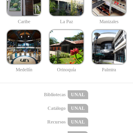
Caribe
La Paz
Manizales
Medellín
Palmira
Orinoquía
Bibliotecas
UNAL
Catálogo
UNAL
Recursos
UNAL