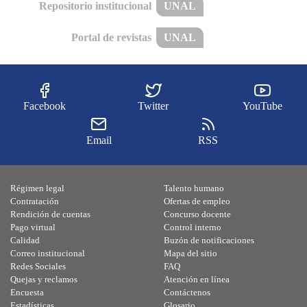
Repositorio institucional
UNAL
Portal de revistas
UNAL
Facebook
Twitter
YouTube
Email
RSS
Régimen legal
Talento humano
Contratación
Ofertas de empleo
Rendición de cuentas
Concurso docente
Pago virtual
Control interno
Calidad
Buzón de notificaciones
Correo institucional
Mapa del sitio
Redes Sociales
FAQ
Quejas y reclamos
Atención en línea
Encuesta
Contáctenos
Estadísticas
Glosario