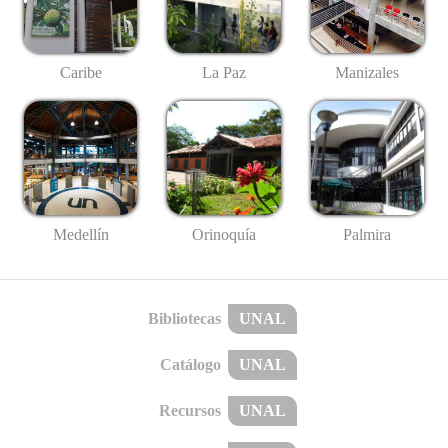
Caribe
La Paz
Manizales
Medellín
Palmira
Orinoquía
Bibliotecas
UNAL
Catálogo
UNAL
Recursos
UNAL