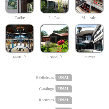
Caribe
La Paz
Manizales
Medellín
Palmira
Orinoquía
Bibliotecas
UNAL
Catálogo
UNAL
Recursos
UNAL