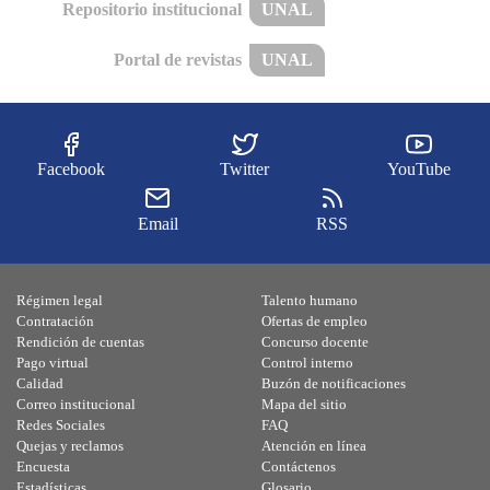
Repositorio institucional
UNAL
Portal de revistas
UNAL
Facebook
Twitter
YouTube
Email
RSS
Régimen legal
Talento humano
Contratación
Ofertas de empleo
Rendición de cuentas
Concurso docente
Pago virtual
Control interno
Calidad
Buzón de notificaciones
Correo institucional
Mapa del sitio
Redes Sociales
FAQ
Quejas y reclamos
Atención en línea
Encuesta
Contáctenos
Estadísticas
Glosario