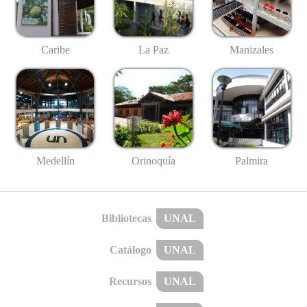
Caribe
La Paz
Manizales
Medellín
Palmira
Orinoquía
Bibliotecas
UNAL
Catálogo
UNAL
Recursos
UNAL