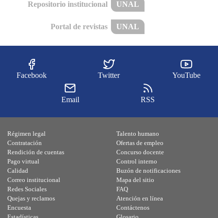
Repositorio institucional
UNAL
Portal de revistas
UNAL
Facebook
Twitter
YouTube
Email
RSS
Régimen legal
Talento humano
Contratación
Ofertas de empleo
Rendición de cuentas
Concurso docente
Pago virtual
Control interno
Calidad
Buzón de notificaciones
Correo institucional
Mapa del sitio
Redes Sociales
FAQ
Quejas y reclamos
Atención en línea
Encuesta
Contáctenos
Estadísticas
Glosario