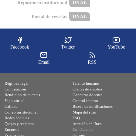
Repositorio institucional
UNAL
Portal de revistas
UNAL
Facebook
Twitter
YouTube
Email
RSS
Régimen legal
Talento humano
Contratación
Ofertas de empleo
Rendición de cuentas
Concurso docente
Pago virtual
Control interno
Calidad
Buzón de notificaciones
Correo institucional
Mapa del sitio
Redes Sociales
FAQ
Quejas y reclamos
Atención en línea
Encuesta
Contáctenos
Estadísticas
Glosario