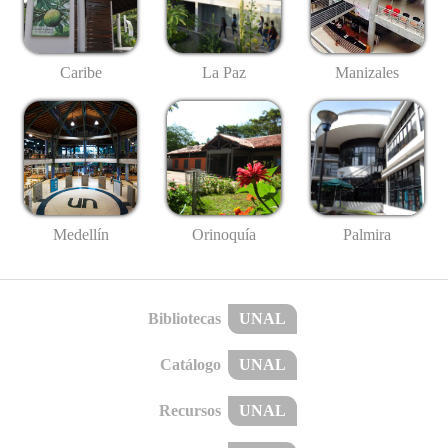
Caribe
La Paz
Manizales
Medellín
Palmira
Orinoquía
Bibliotecas
UNAL
Catálogo
UNAL
Recursos
UNAL