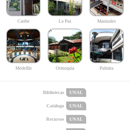
Caribe
La Paz
Manizales
Medellín
Palmira
Orinoquía
Bibliotecas
UNAL
Catálogo
UNAL
Recursos
UNAL