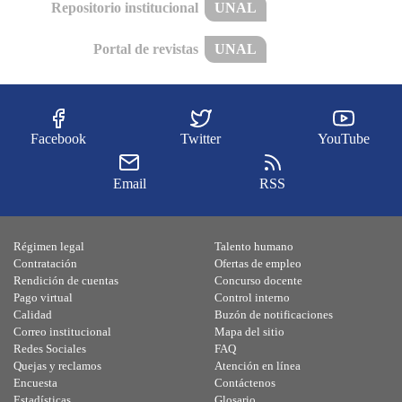
Repositorio institucional
UNAL
Portal de revistas
UNAL
Facebook
Twitter
YouTube
Email
RSS
Régimen legal
Talento humano
Contratación
Ofertas de empleo
Rendición de cuentas
Concurso docente
Pago virtual
Control interno
Calidad
Buzón de notificaciones
Correo institucional
Mapa del sitio
Redes Sociales
FAQ
Quejas y reclamos
Atención en línea
Encuesta
Contáctenos
Estadísticas
Glosario