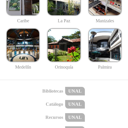
Caribe
La Paz
Manizales
Medellín
Palmira
Orinoquía
Bibliotecas
UNAL
Catálogo
UNAL
Recursos
UNAL