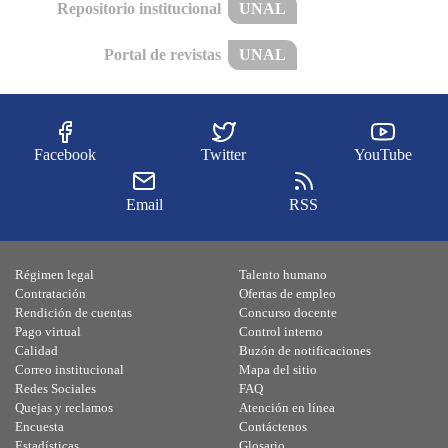
Repositorio institucional
UNAL
Portal de revistas
UNAL
Facebook
Twitter
YouTube
Email
RSS
Régimen legal
Talento humano
Contratación
Ofertas de empleo
Rendición de cuentas
Concurso docente
Pago virtual
Control interno
Calidad
Buzón de notificaciones
Correo institucional
Mapa del sitio
Redes Sociales
FAQ
Quejas y reclamos
Atención en línea
Encuesta
Contáctenos
Estadísticas
Glosario