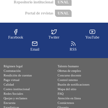
Repositorio institucional
UNAL
Portal de revistas
UNAL
Facebook
Twitter
YouTube
Email
RSS
Régimen legal
Talento humano
Contratación
Ofertas de empleo
Rendición de cuentas
Concurso docente
Pago virtual
Control interno
Calidad
Buzón de notificaciones
Correo institucional
Mapa del sitio
Redes Sociales
FAQ
Quejas y reclamos
Atención en línea
Encuesta
Contáctenos
Estadísticas
Glosario