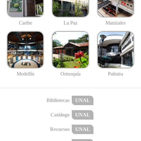
Caribe
La Paz
Manizales
Medellín
Palmira
Orinoquía
Bibliotecas
UNAL
Catálogo
UNAL
Recursos
UNAL