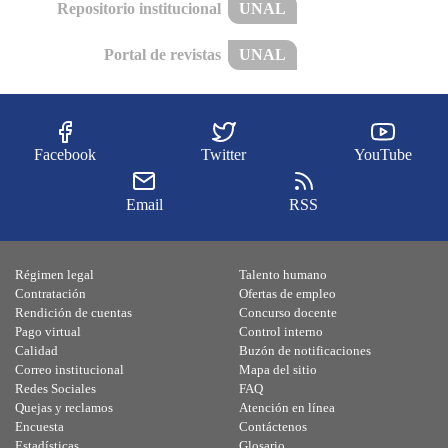
Repositorio institucional
UNAL
Portal de revistas
UNAL
Facebook
Twitter
YouTube
Email
RSS
Régimen legal
Talento humano
Contratación
Ofertas de empleo
Rendición de cuentas
Concurso docente
Pago virtual
Control interno
Calidad
Buzón de notificaciones
Correo institucional
Mapa del sitio
Redes Sociales
FAQ
Quejas y reclamos
Atención en línea
Encuesta
Contáctenos
Estadísticas
Glosario