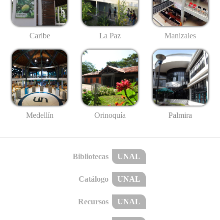
Caribe
La Paz
Manizales
Medellín
Palmira
Orinoquía
Bibliotecas
UNAL
Catálogo
UNAL
Recursos
UNAL