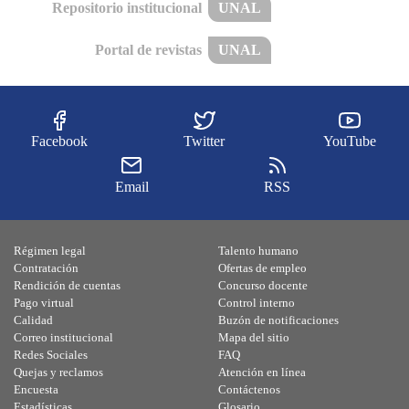
Repositorio institucional
UNAL
Portal de revistas
UNAL
Facebook
Twitter
YouTube
Email
RSS
Régimen legal
Talento humano
Contratación
Ofertas de empleo
Rendición de cuentas
Concurso docente
Pago virtual
Control interno
Calidad
Buzón de notificaciones
Correo institucional
Mapa del sitio
Redes Sociales
FAQ
Quejas y reclamos
Atención en línea
Encuesta
Contáctenos
Estadísticas
Glosario