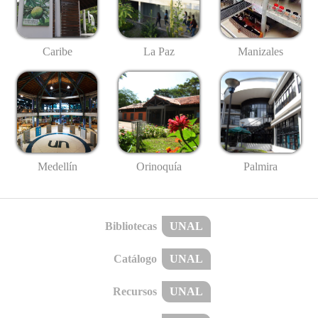
Caribe
La Paz
Manizales
Medellín
Palmira
Orinoquía
Bibliotecas
UNAL
Catálogo
UNAL
Recursos
UNAL