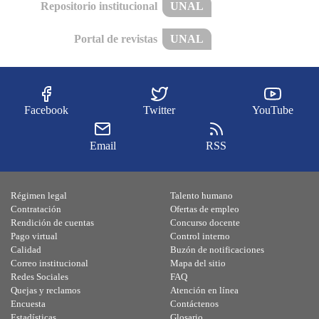
Repositorio institucional
UNAL
Portal de revistas
UNAL
Facebook
Twitter
YouTube
Email
RSS
Régimen legal
Talento humano
Contratación
Ofertas de empleo
Rendición de cuentas
Concurso docente
Pago virtual
Control interno
Calidad
Buzón de notificaciones
Correo institucional
Mapa del sitio
Redes Sociales
FAQ
Quejas y reclamos
Atención en línea
Encuesta
Contáctenos
Estadísticas
Glosario