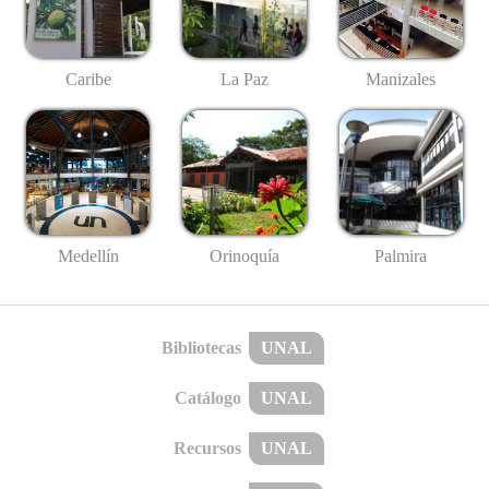
Caribe
La Paz
Manizales
Medellín
Palmira
Orinoquía
Bibliotecas
UNAL
Catálogo
UNAL
Recursos
UNAL