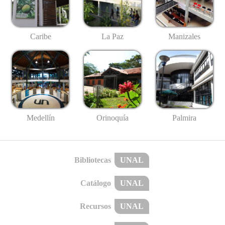
Caribe
La Paz
Manizales
Medellín
Palmira
Orinoquía
Bibliotecas
UNAL
Catálogo
UNAL
Recursos
UNAL