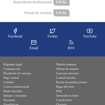
Repositorio institucional
UNAL
Portal de revistas
UNAL
Facebook
Twitter
YouTube
Email
RSS
Régimen legal
Talento humano
Contratación
Ofertas de empleo
Rendición de cuentas
Concurso docente
Pago virtual
Control interno
Calidad
Buzón de notificaciones
Correo institucional
Mapa del sitio
Redes Sociales
FAQ
Quejas y reclamos
Atención en línea
Encuesta
Contáctenos
Estadísticas
Glosario