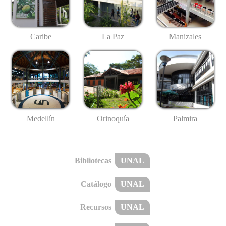
Caribe
La Paz
Manizales
Medellín
Palmira
Orinoquía
Bibliotecas
UNAL
Catálogo
UNAL
Recursos
UNAL