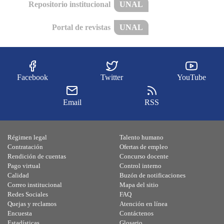
Repositorio institucional
UNAL
Portal de revistas
UNAL
Facebook
Twitter
YouTube
Email
RSS
Régimen legal
Talento humano
Contratación
Ofertas de empleo
Rendición de cuentas
Concurso docente
Pago virtual
Control interno
Calidad
Buzón de notificaciones
Correo institucional
Mapa del sitio
Redes Sociales
FAQ
Quejas y reclamos
Atención en línea
Encuesta
Contáctenos
Estadísticas
Glosario