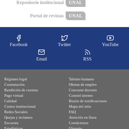
Repositorio institucional
UNAL
Portal de revistas
UNAL
Facebook
Twitter
YouTube
Email
RSS
Régimen legal
Talento humano
Contratación
Ofertas de empleo
Rendición de cuentas
Concurso docente
Pago virtual
Control interno
Calidad
Buzón de notificaciones
Correo institucional
Mapa del sitio
Redes Sociales
FAQ
Quejas y reclamos
Atención en línea
Encuesta
Contáctenos
Estadísticas
Glosario