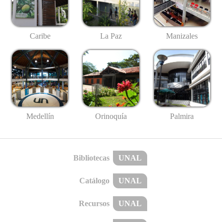
Caribe
La Paz
Manizales
Medellín
Palmira
Orinoquía
Bibliotecas
UNAL
Catálogo
UNAL
Recursos
UNAL