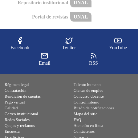
Repositorio institucional
UNAL
Portal de revistas
UNAL
Facebook
Twitter
YouTube
Email
RSS
Régimen legal
Talento humano
Contratación
Ofertas de empleo
Rendición de cuentas
Concurso docente
Pago virtual
Control interno
Calidad
Buzón de notificaciones
Correo institucional
Mapa del sitio
Redes Sociales
FAQ
Quejas y reclamos
Atención en línea
Encuesta
Contáctenos
Estadísticas
Glosario