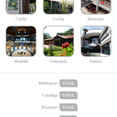
Caribe
La Paz
Manizales
Medellín
Palmira
Orinoquía
Bibliotecas
UNAL
Catálogo
UNAL
Recursos
UNAL