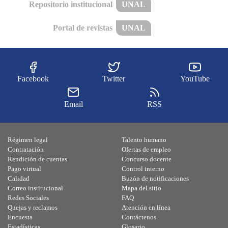
Repositorio institucional
UNAL
Portal de revistas
UNAL
Facebook
Twitter
YouTube
Email
RSS
Régimen legal
Talento humano
Contratación
Ofertas de empleo
Rendición de cuentas
Concurso docente
Pago virtual
Control interno
Calidad
Buzón de notificaciones
Correo institucional
Mapa del sitio
Redes Sociales
FAQ
Quejas y reclamos
Atención en línea
Encuesta
Contáctenos
Estadísticas
Glosario