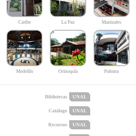
Caribe
La Paz
Manizales
Medellín
Palmira
Orinoquía
Bibliotecas
UNAL
Catálogo
UNAL
Recursos
UNAL