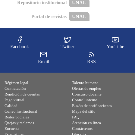
Repositorio institucional
UNAL
Portal de revistas
UNAL
Facebook
Twitter
YouTube
Email
RSS
Régimen legal
Talento humano
Contratación
Ofertas de empleo
Rendición de cuentas
Concurso docente
Pago virtual
Control interno
Calidad
Buzón de notificaciones
Correo institucional
Mapa del sitio
Redes Sociales
FAQ
Quejas y reclamos
Atención en línea
Encuesta
Contáctenos
Estadísticas
Glosario