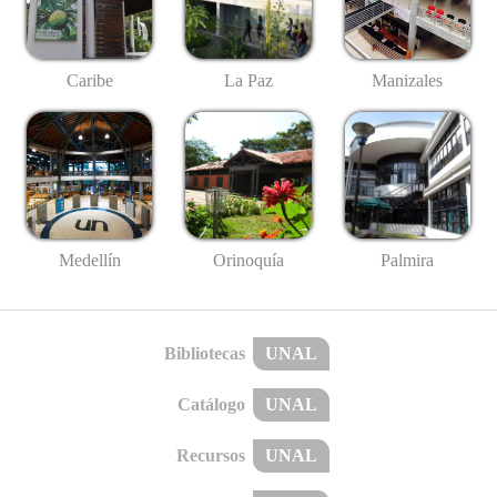
Caribe
La Paz
Manizales
Medellín
Palmira
Orinoquía
Bibliotecas
UNAL
Catálogo
UNAL
Recursos
UNAL