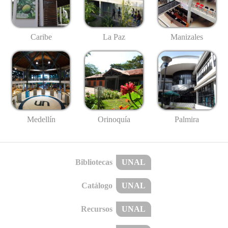
Caribe
La Paz
Manizales
Medellín
Palmira
Orinoquía
Bibliotecas
UNAL
Catálogo
UNAL
Recursos
UNAL