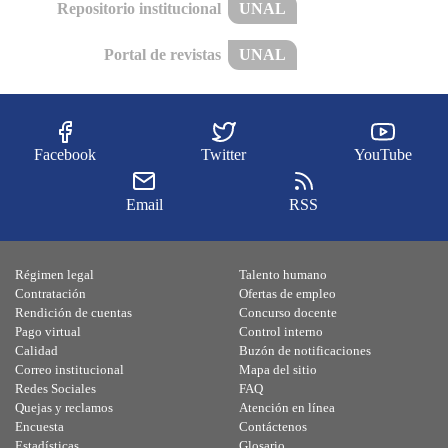
Repositorio institucional
UNAL
Portal de revistas
UNAL
Facebook
Twitter
YouTube
Email
RSS
Régimen legal
Talento humano
Contratación
Ofertas de empleo
Rendición de cuentas
Concurso docente
Pago virtual
Control interno
Calidad
Buzón de notificaciones
Correo institucional
Mapa del sitio
Redes Sociales
FAQ
Quejas y reclamos
Atención en línea
Encuesta
Contáctenos
Estadísticas
Glosario