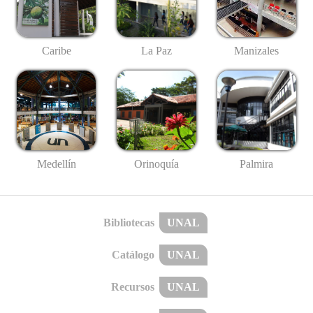
Caribe
La Paz
Manizales
Medellín
Palmira
Orinoquía
Bibliotecas
UNAL
Catálogo
UNAL
Recursos
UNAL