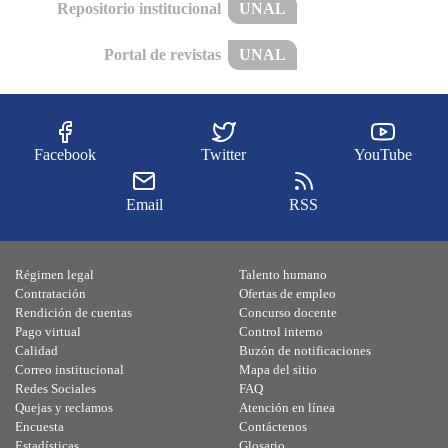
Repositorio institucional
UNAL
Portal de revistas
UNAL
Facebook
Twitter
YouTube
Email
RSS
Régimen legal
Talento humano
Contratación
Ofertas de empleo
Rendición de cuentas
Concurso docente
Pago virtual
Control interno
Calidad
Buzón de notificaciones
Correo institucional
Mapa del sitio
Redes Sociales
FAQ
Quejas y reclamos
Atención en línea
Encuesta
Contáctenos
Estadísticas
Glosario