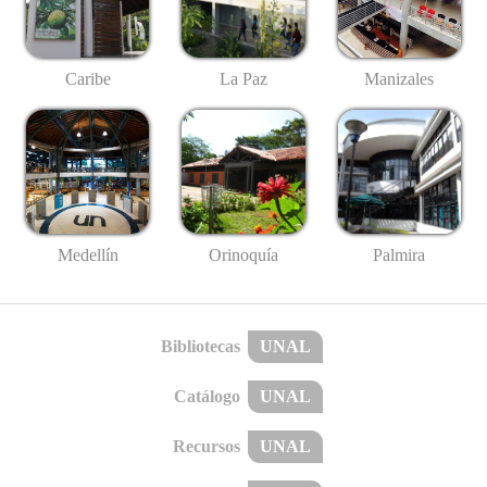
Caribe
La Paz
Manizales
Medellín
Palmira
Orinoquía
Bibliotecas
UNAL
Catálogo
UNAL
Recursos
UNAL