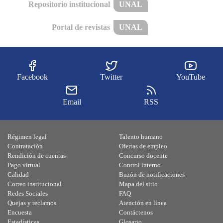
Repositorio institucional
UNAL
Portal de revistas
UNAL
Facebook
Twitter
YouTube
Email
RSS
Régimen legal
Talento humano
Contratación
Ofertas de empleo
Rendición de cuentas
Concurso docente
Pago virtual
Control interno
Calidad
Buzón de notificaciones
Correo institucional
Mapa del sitio
Redes Sociales
FAQ
Quejas y reclamos
Atención en línea
Encuesta
Contáctenos
Estadísticas
Glosario