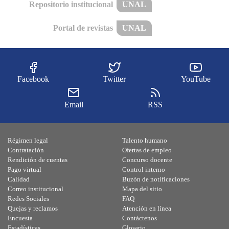
Repositorio institucional
UNAL
Portal de revistas
UNAL
Facebook
Twitter
YouTube
Email
RSS
Régimen legal
Talento humano
Contratación
Ofertas de empleo
Rendición de cuentas
Concurso docente
Pago virtual
Control interno
Calidad
Buzón de notificaciones
Correo institucional
Mapa del sitio
Redes Sociales
FAQ
Quejas y reclamos
Atención en línea
Encuesta
Contáctenos
Estadísticas
Glosario