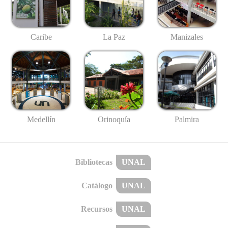
Caribe
La Paz
Manizales
Medellín
Palmira
Orinoquía
Bibliotecas
UNAL
Catálogo
UNAL
Recursos
UNAL