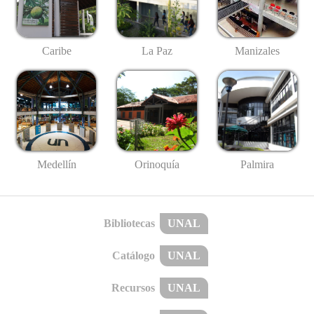
Caribe
La Paz
Manizales
Medellín
Palmira
Orinoquía
Bibliotecas
UNAL
Catálogo
UNAL
Recursos
UNAL