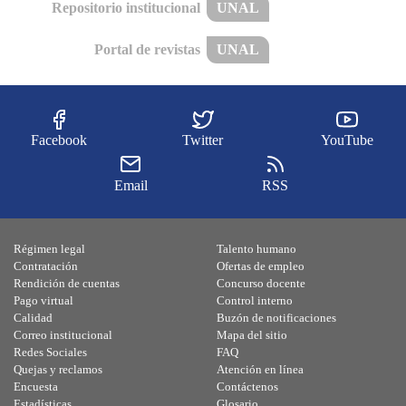
Repositorio institucional
UNAL
Portal de revistas
UNAL
Facebook
Twitter
YouTube
Email
RSS
Régimen legal
Talento humano
Contratación
Ofertas de empleo
Rendición de cuentas
Concurso docente
Pago virtual
Control interno
Calidad
Buzón de notificaciones
Correo institucional
Mapa del sitio
Redes Sociales
FAQ
Quejas y reclamos
Atención en línea
Encuesta
Contáctenos
Estadísticas
Glosario