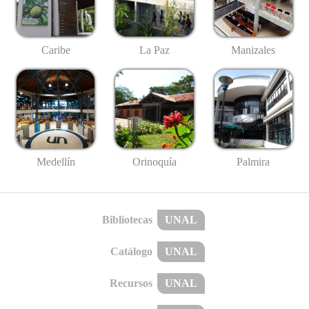
Caribe
La Paz
Manizales
Medellín
Palmira
Orinoquía
Bibliotecas
UNAL
Catálogo
UNAL
Recursos
UNAL