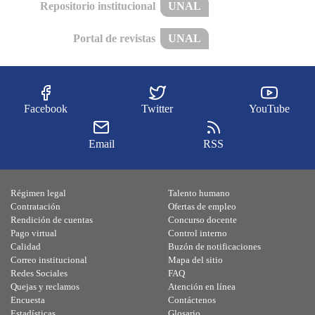
Repositorio institucional
UNAL
Portal de revistas
UNAL
Facebook
Twitter
YouTube
Email
RSS
Régimen legal
Talento humano
Contratación
Ofertas de empleo
Rendición de cuentas
Concurso docente
Pago virtual
Control interno
Calidad
Buzón de notificaciones
Correo institucional
Mapa del sitio
Redes Sociales
FAQ
Quejas y reclamos
Atención en línea
Encuesta
Contáctenos
Estadísticas
Glosario