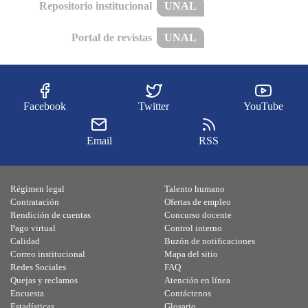
Repositorio institucional
UNAL
Portal de revistas
UNAL
Facebook
Twitter
YouTube
Email
RSS
Régimen legal
Talento humano
Contratación
Ofertas de empleo
Rendición de cuentas
Concurso docente
Pago virtual
Control interno
Calidad
Buzón de notificaciones
Correo institucional
Mapa del sitio
Redes Sociales
FAQ
Quejas y reclamos
Atención en línea
Encuesta
Contáctenos
Estadísticas
Glosario