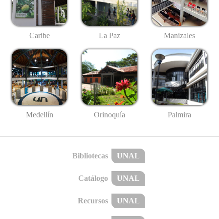
Caribe
La Paz
Manizales
Medellín
Palmira
Orinoquía
Bibliotecas
UNAL
Catálogo
UNAL
Recursos
UNAL