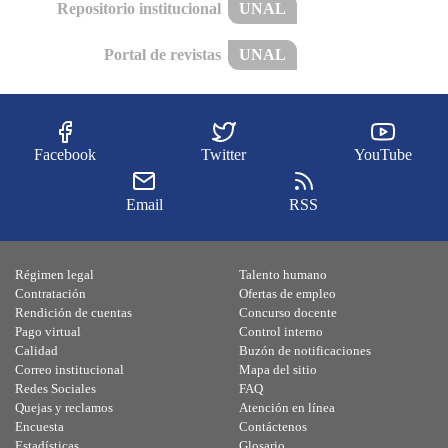
Repositorio institucional
UNAL
Portal de revistas
UNAL
Facebook
Twitter
YouTube
Email
RSS
Régimen legal
Talento humano
Contratación
Ofertas de empleo
Rendición de cuentas
Concurso docente
Pago virtual
Control interno
Calidad
Buzón de notificaciones
Correo institucional
Mapa del sitio
Redes Sociales
FAQ
Quejas y reclamos
Atención en línea
Encuesta
Contáctenos
Estadísticas
Glosario