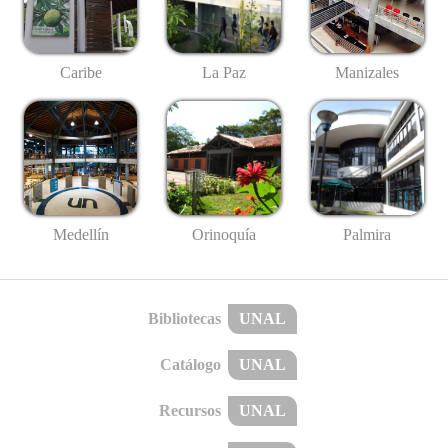
Caribe
La Paz
Manizales
Medellín
Palmira
Orinoquía
Bibliotecas
UNAL
Catálogo
UNAL
Recursos
UNAL