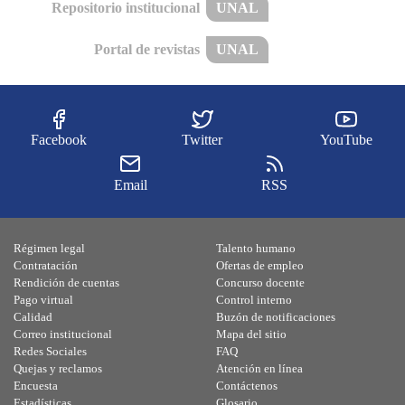
Repositorio institucional
UNAL
Portal de revistas
UNAL
Facebook
Twitter
YouTube
Email
RSS
Régimen legal
Talento humano
Contratación
Ofertas de empleo
Rendición de cuentas
Concurso docente
Pago virtual
Control interno
Calidad
Buzón de notificaciones
Correo institucional
Mapa del sitio
Redes Sociales
FAQ
Quejas y reclamos
Atención en línea
Encuesta
Contáctenos
Estadísticas
Glosario