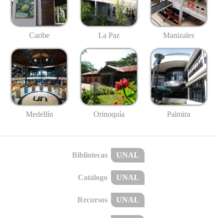
Caribe
La Paz
Manizales
Medellín
Palmira
Orinoquía
Bibliotecas
UNAL
Catálogo
UNAL
Recursos
UNAL