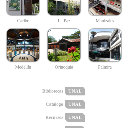
Caribe
La Paz
Manizales
Medellín
Palmira
Orinoquía
Bibliotecas
UNAL
Catálogo
UNAL
Recursos
UNAL