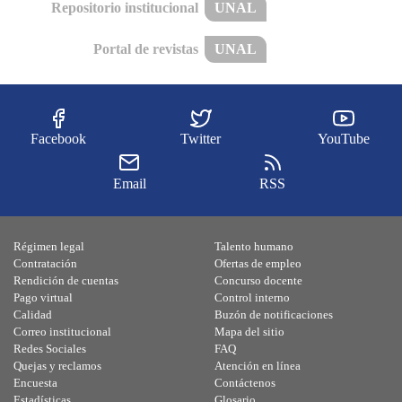
Repositorio institucional
UNAL
Portal de revistas
UNAL
Facebook
Twitter
YouTube
Email
RSS
Régimen legal
Talento humano
Contratación
Ofertas de empleo
Rendición de cuentas
Concurso docente
Pago virtual
Control interno
Calidad
Buzón de notificaciones
Correo institucional
Mapa del sitio
Redes Sociales
FAQ
Quejas y reclamos
Atención en línea
Encuesta
Contáctenos
Estadísticas
Glosario