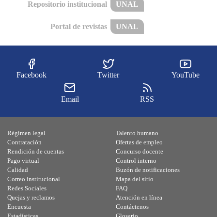
Repositorio institucional
UNAL
Portal de revistas
UNAL
Facebook
Twitter
YouTube
Email
RSS
Régimen legal
Talento humano
Contratación
Ofertas de empleo
Rendición de cuentas
Concurso docente
Pago virtual
Control interno
Calidad
Buzón de notificaciones
Correo institucional
Mapa del sitio
Redes Sociales
FAQ
Quejas y reclamos
Atención en línea
Encuesta
Contáctenos
Estadísticas
Glosario