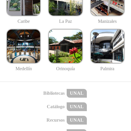
Caribe
La Paz
Manizales
Medellín
Palmira
Orinoquía
Bibliotecas
UNAL
Catálogo
UNAL
Recursos
UNAL