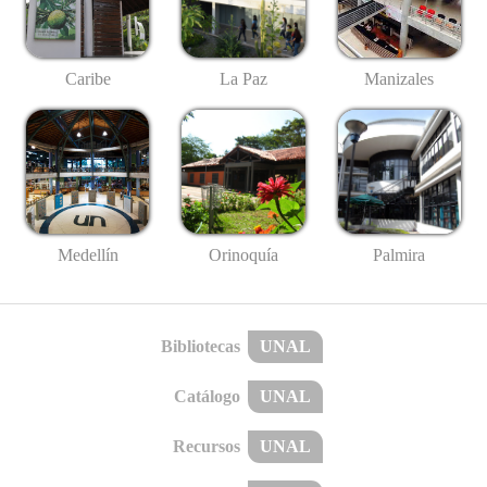
Caribe
La Paz
Manizales
Medellín
Palmira
Orinoquía
Bibliotecas
UNAL
Catálogo
UNAL
Recursos
UNAL