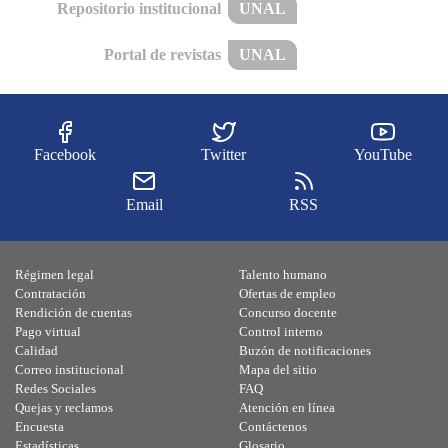
Repositorio institucional
UNAL
Portal de revistas
UNAL
Facebook
Twitter
YouTube
Email
RSS
Régimen legal
Talento humano
Contratación
Ofertas de empleo
Rendición de cuentas
Concurso docente
Pago virtual
Control interno
Calidad
Buzón de notificaciones
Correo institucional
Mapa del sitio
Redes Sociales
FAQ
Quejas y reclamos
Atención en línea
Encuesta
Contáctenos
Estadísticas
Glosario