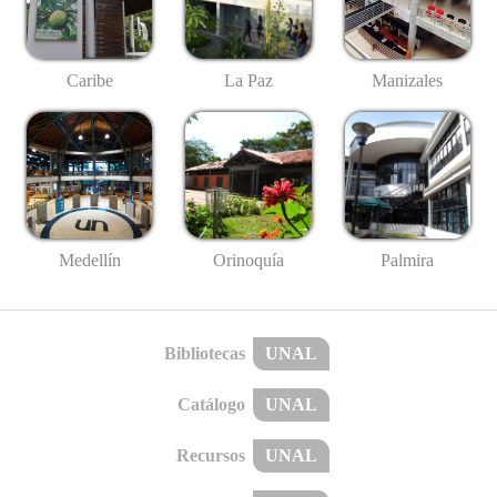
Caribe
La Paz
Manizales
Medellín
Palmira
Orinoquía
Bibliotecas
UNAL
Catálogo
UNAL
Recursos
UNAL