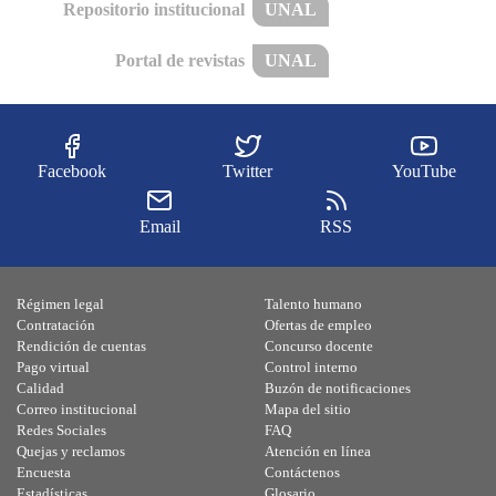
Repositorio institucional
UNAL
Portal de revistas
UNAL
Facebook
Twitter
YouTube
Email
RSS
Régimen legal
Talento humano
Contratación
Ofertas de empleo
Rendición de cuentas
Concurso docente
Pago virtual
Control interno
Calidad
Buzón de notificaciones
Correo institucional
Mapa del sitio
Redes Sociales
FAQ
Quejas y reclamos
Atención en línea
Encuesta
Contáctenos
Estadísticas
Glosario