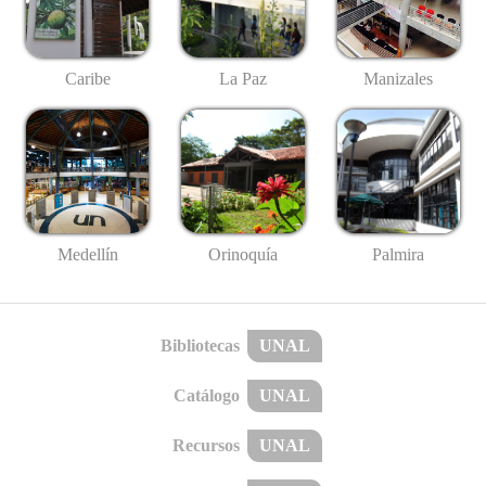
Caribe
La Paz
Manizales
Medellín
Palmira
Orinoquía
Bibliotecas
UNAL
Catálogo
UNAL
Recursos
UNAL