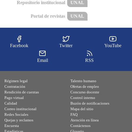
Repositorio institucional
UNAL
Portal de revistas
UNAL
Facebook
Twitter
YouTube
Email
RSS
Régimen legal
Talento humano
Contratación
Ofertas de empleo
Rendición de cuentas
Concurso docente
Pago virtual
Control interno
Calidad
Buzón de notificaciones
Correo institucional
Mapa del sitio
Redes Sociales
FAQ
Quejas y reclamos
Atención en línea
Encuesta
Contáctenos
Estadísticas
Glosario