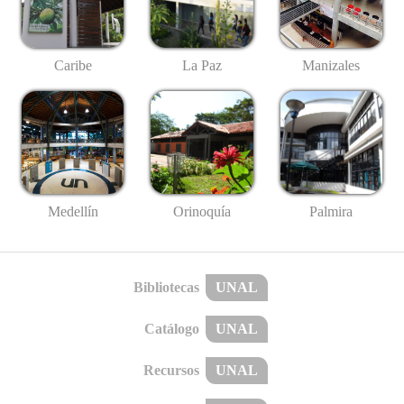
Caribe
La Paz
Manizales
Medellín
Palmira
Orinoquía
Bibliotecas
UNAL
Catálogo
UNAL
Recursos
UNAL