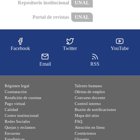
Repositorio institucional
UNAL
Portal de revistas
UNAL
Facebook
Twitter
YouTube
Email
RSS
Régimen legal
Talento humano
Contratación
Ofertas de empleo
Rendición de cuentas
Concurso docente
Pago virtual
Control interno
Calidad
Buzón de notificaciones
Correo institucional
Mapa del sitio
Redes Sociales
FAQ
Quejas y reclamos
Atención en línea
Encuesta
Contáctenos
Estadísticas
Glosario