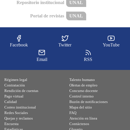
Repositorio institucional
UNAL
Portal de revistas
UNAL
Facebook
Twitter
YouTube
Email
RSS
Régimen legal
Talento humano
Contratación
Ofertas de empleo
Rendición de cuentas
Concurso docente
Pago virtual
Control interno
Calidad
Buzón de notificaciones
Correo institucional
Mapa del sitio
Redes Sociales
FAQ
Quejas y reclamos
Atención en línea
Encuesta
Contáctenos
Estadísticas
Glosario