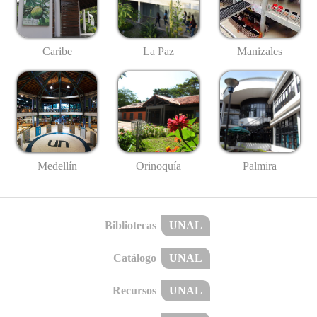
Caribe
La Paz
Manizales
Medellín
Palmira
Orinoquía
Bibliotecas
UNAL
Catálogo
UNAL
Recursos
UNAL