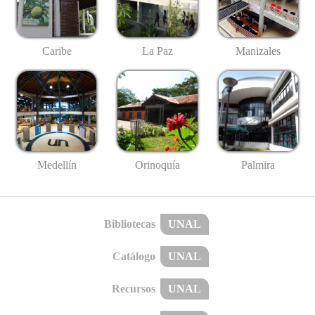
Caribe
La Paz
Manizales
Medellín
Palmira
Orinoquía
Bibliotecas
UNAL
Catálogo
UNAL
Recursos
UNAL