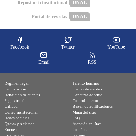
Repositorio institucional
UNAL
Portal de revistas
UNAL
Facebook
Twitter
YouTube
Email
RSS
Régimen legal
Talento humano
Contratación
Ofertas de empleo
Rendición de cuentas
Concurso docente
Pago virtual
Control interno
Calidad
Buzón de notificaciones
Correo institucional
Mapa del sitio
Redes Sociales
FAQ
Quejas y reclamos
Atención en línea
Encuesta
Contáctenos
Estadísticas
Glosario