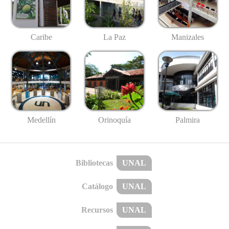
Caribe
La Paz
Manizales
Medellín
Palmira
Orinoquía
Bibliotecas
UNAL
Catálogo
UNAL
Recursos
UNAL