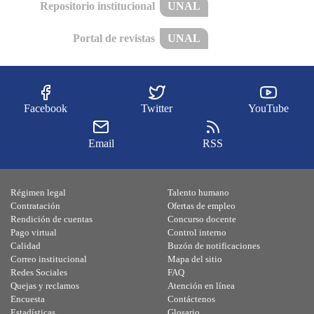
Repositorio institucional
UNAL
Portal de revistas
UNAL
Facebook
Twitter
YouTube
Email
RSS
Régimen legal
Talento humano
Contratación
Ofertas de empleo
Rendición de cuentas
Concurso docente
Pago virtual
Control interno
Calidad
Buzón de notificaciones
Correo institucional
Mapa del sitio
Redes Sociales
FAQ
Quejas y reclamos
Atención en línea
Encuesta
Contáctenos
Estadísticas
Glosario