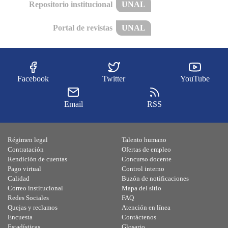
Repositorio institucional
UNAL
Portal de revistas
UNAL
Facebook
Twitter
YouTube
Email
RSS
Régimen legal
Talento humano
Contratación
Ofertas de empleo
Rendición de cuentas
Concurso docente
Pago virtual
Control interno
Calidad
Buzón de notificaciones
Correo institucional
Mapa del sitio
Redes Sociales
FAQ
Quejas y reclamos
Atención en línea
Encuesta
Contáctenos
Estadísticas
Glosario