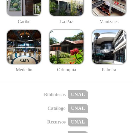
Caribe
La Paz
Manizales
Medellín
Palmira
Orinoquía
Bibliotecas
UNAL
Catálogo
UNAL
Recursos
UNAL