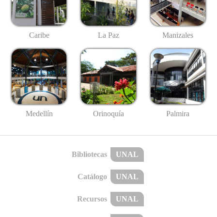
Caribe
La Paz
Manizales
Medellín
Palmira
Orinoquía
Bibliotecas
UNAL
Catálogo
UNAL
Recursos
UNAL