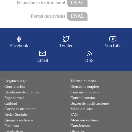
Repositorio institucional
UNAL
Portal de revistas
UNAL
Facebook
Twitter
YouTube
Email
RSS
Régimen legal
Talento humano
Contratación
Ofertas de empleo
Rendición de cuentas
Concurso docente
Pago virtual
Control interno
Calidad
Buzón de notificaciones
Correo institucional
Mapa del sitio
Redes Sociales
FAQ
Quejas y reclamos
Atención en línea
Encuesta
Contáctenos
Estadísticas
Glosario