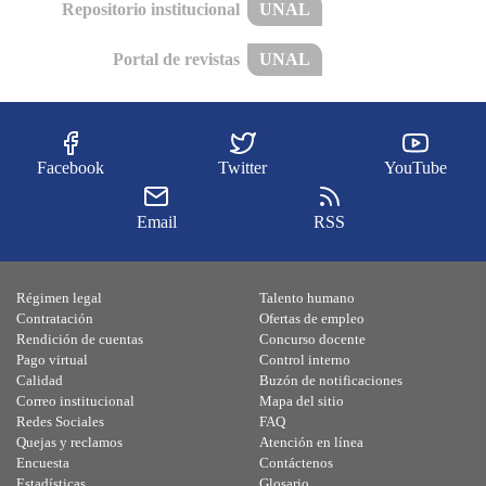
Repositorio institucional
UNAL
Portal de revistas
UNAL
Facebook
Twitter
YouTube
Email
RSS
Régimen legal
Talento humano
Contratación
Ofertas de empleo
Rendición de cuentas
Concurso docente
Pago virtual
Control interno
Calidad
Buzón de notificaciones
Correo institucional
Mapa del sitio
Redes Sociales
FAQ
Quejas y reclamos
Atención en línea
Encuesta
Contáctenos
Estadísticas
Glosario