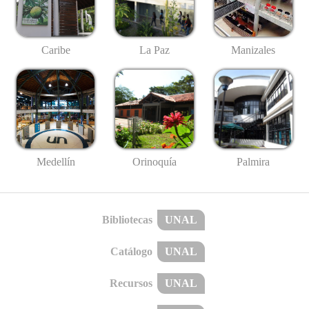
Caribe
La Paz
Manizales
Medellín
Palmira
Orinoquía
Bibliotecas
UNAL
Catálogo
UNAL
Recursos
UNAL