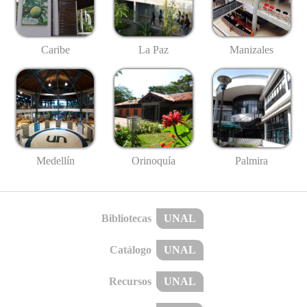
Caribe
La Paz
Manizales
Medellín
Palmira
Orinoquía
Bibliotecas
UNAL
Catálogo
UNAL
Recursos
UNAL