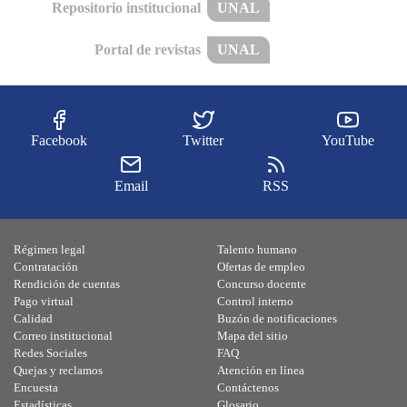
Repositorio institucional
UNAL
Portal de revistas
UNAL
Facebook
Twitter
YouTube
Email
RSS
Régimen legal
Talento humano
Contratación
Ofertas de empleo
Rendición de cuentas
Concurso docente
Pago virtual
Control interno
Calidad
Buzón de notificaciones
Correo institucional
Mapa del sitio
Redes Sociales
FAQ
Quejas y reclamos
Atención en línea
Encuesta
Contáctenos
Estadísticas
Glosario