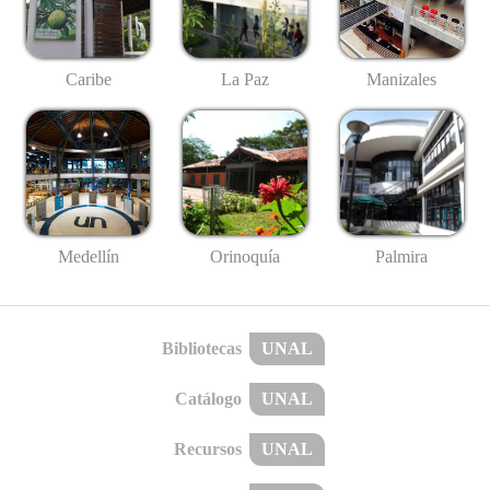
Caribe
La Paz
Manizales
Medellín
Palmira
Orinoquía
Bibliotecas
UNAL
Catálogo
UNAL
Recursos
UNAL