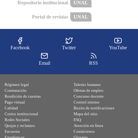
Repositorio institucional
UNAL
Portal de revistas
UNAL
Facebook
Twitter
YouTube
Email
RSS
Régimen legal
Talento humano
Contratación
Ofertas de empleo
Rendición de cuentas
Concurso docente
Pago virtual
Control interno
Calidad
Buzón de notificaciones
Correo institucional
Mapa del sitio
Redes Sociales
FAQ
Quejas y reclamos
Atención en línea
Encuesta
Contáctenos
Estadísticas
Glosario