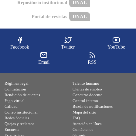
Repositorio institucional
UNAL
Portal de revistas
UNAL
Facebook
Twitter
YouTube
Email
RSS
Régimen legal
Talento humano
Contratación
Ofertas de empleo
Rendición de cuentas
Concurso docente
Pago virtual
Control interno
Calidad
Buzón de notificaciones
Correo institucional
Mapa del sitio
Redes Sociales
FAQ
Quejas y reclamos
Atención en línea
Encuesta
Contáctenos
Estadísticas
Glosario