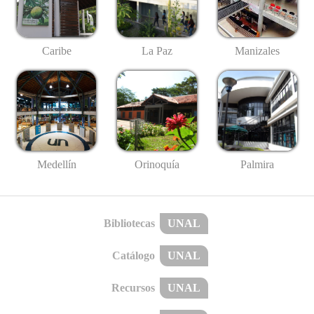
Caribe
La Paz
Manizales
Medellín
Palmira
Orinoquía
Bibliotecas
UNAL
Catálogo
UNAL
Recursos
UNAL