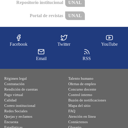
Repositorio institucional
UNAL
Portal de revistas
UNAL
Facebook
Twitter
YouTube
Email
RSS
Régimen legal
Talento humano
Contratación
Ofertas de empleo
Rendición de cuentas
Concurso docente
Pago virtual
Control interno
Calidad
Buzón de notificaciones
Correo institucional
Mapa del sitio
Redes Sociales
FAQ
Quejas y reclamos
Atención en línea
Encuesta
Contáctenos
Estadísticas
Glosario