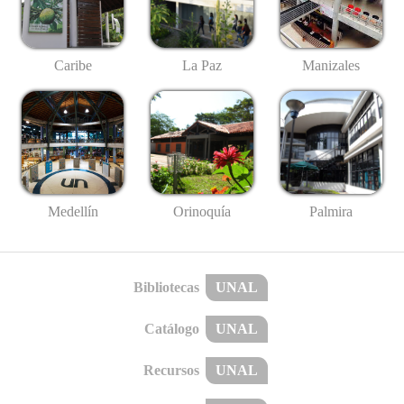
Caribe
La Paz
Manizales
Medellín
Palmira
Orinoquía
Bibliotecas
UNAL
Catálogo
UNAL
Recursos
UNAL