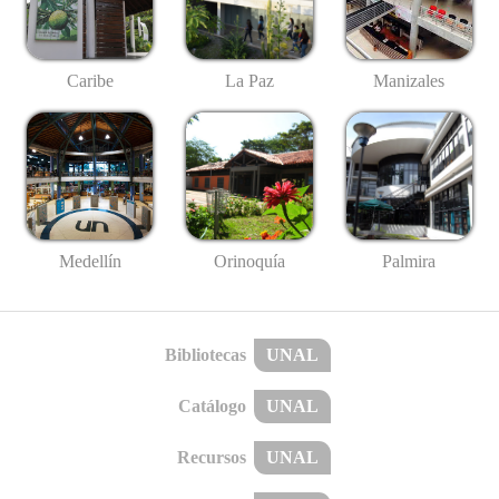
Caribe
La Paz
Manizales
Medellín
Palmira
Orinoquía
Bibliotecas
UNAL
Catálogo
UNAL
Recursos
UNAL