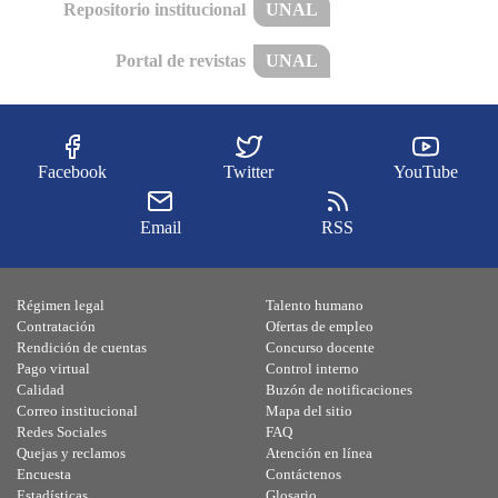
Repositorio institucional
UNAL
Portal de revistas
UNAL
Facebook
Twitter
YouTube
Email
RSS
Régimen legal
Talento humano
Contratación
Ofertas de empleo
Rendición de cuentas
Concurso docente
Pago virtual
Control interno
Calidad
Buzón de notificaciones
Correo institucional
Mapa del sitio
Redes Sociales
FAQ
Quejas y reclamos
Atención en línea
Encuesta
Contáctenos
Estadísticas
Glosario