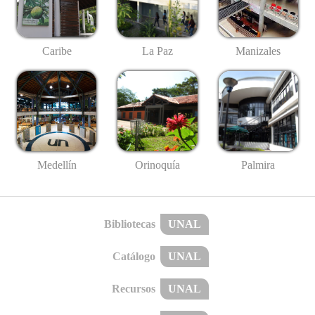
Caribe
La Paz
Manizales
Medellín
Palmira
Orinoquía
Bibliotecas
UNAL
Catálogo
UNAL
Recursos
UNAL