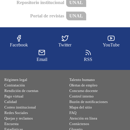
Repositorio institucional
UNAL
Portal de revistas
UNAL
Facebook
Twitter
YouTube
Email
RSS
Régimen legal
Talento humano
Contratación
Ofertas de empleo
Rendición de cuentas
Concurso docente
Pago virtual
Control interno
Calidad
Buzón de notificaciones
Correo institucional
Mapa del sitio
Redes Sociales
FAQ
Quejas y reclamos
Atención en línea
Encuesta
Contáctenos
Estadísticas
Glosario