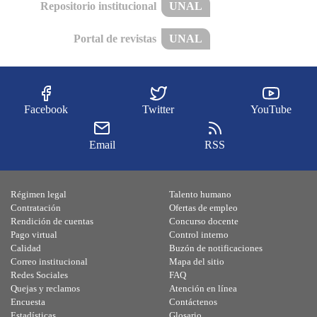
Repositorio institucional
UNAL
Portal de revistas
UNAL
Facebook
Twitter
YouTube
Email
RSS
Régimen legal
Talento humano
Contratación
Ofertas de empleo
Rendición de cuentas
Concurso docente
Pago virtual
Control interno
Calidad
Buzón de notificaciones
Correo institucional
Mapa del sitio
Redes Sociales
FAQ
Quejas y reclamos
Atención en línea
Encuesta
Contáctenos
Estadísticas
Glosario