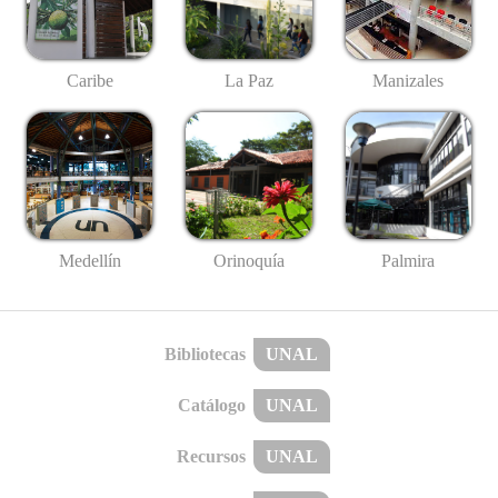
Caribe
La Paz
Manizales
Medellín
Palmira
Orinoquía
Bibliotecas
UNAL
Catálogo
UNAL
Recursos
UNAL