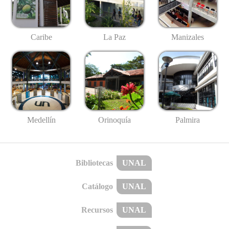
Caribe
La Paz
Manizales
Medellín
Palmira
Orinoquía
Bibliotecas
UNAL
Catálogo
UNAL
Recursos
UNAL