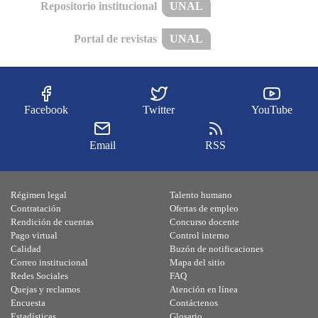
Repositorio institucional
UNAL
Portal de revistas
UNAL
Facebook
Twitter
YouTube
Email
RSS
Régimen legal
Talento humano
Contratación
Ofertas de empleo
Rendición de cuentas
Concurso docente
Pago virtual
Control interno
Calidad
Buzón de notificaciones
Correo institucional
Mapa del sitio
Redes Sociales
FAQ
Quejas y reclamos
Atención en línea
Encuesta
Contáctenos
Estadísticas
Glosario