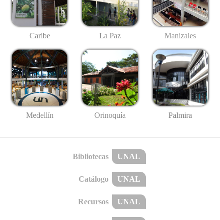
Caribe
La Paz
Manizales
Medellín
Palmira
Orinoquía
Bibliotecas
UNAL
Catálogo
UNAL
Recursos
UNAL