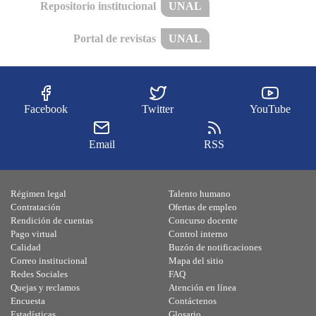
Repositorio institucional
UNAL
Portal de revistas
UNAL
Facebook
Twitter
YouTube
Email
RSS
Régimen legal
Talento humano
Contratación
Ofertas de empleo
Rendición de cuentas
Concurso docente
Pago virtual
Control interno
Calidad
Buzón de notificaciones
Correo institucional
Mapa del sitio
Redes Sociales
FAQ
Quejas y reclamos
Atención en línea
Encuesta
Contáctenos
Estadísticas
Glosario