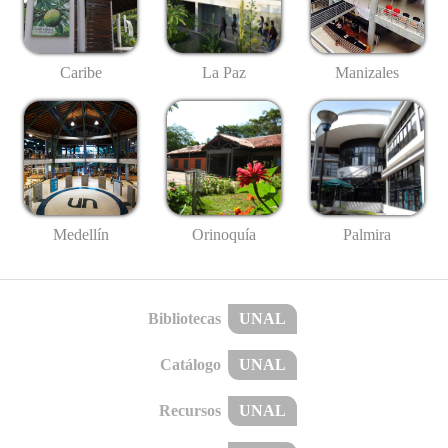
Caribe
La Paz
Manizales
Medellín
Palmira
Orinoquía
Bibliotecas
UNAL
Catálogo
UNAL
Recursos
UNAL