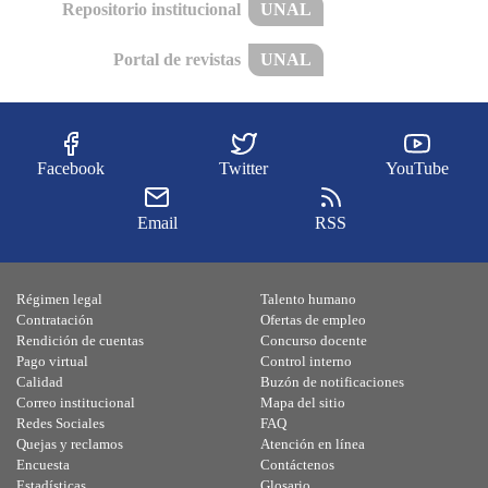
Repositorio institucional
UNAL
Portal de revistas
UNAL
Facebook
Twitter
YouTube
Email
RSS
Régimen legal
Talento humano
Contratación
Ofertas de empleo
Rendición de cuentas
Concurso docente
Pago virtual
Control interno
Calidad
Buzón de notificaciones
Correo institucional
Mapa del sitio
Redes Sociales
FAQ
Quejas y reclamos
Atención en línea
Encuesta
Contáctenos
Estadísticas
Glosario