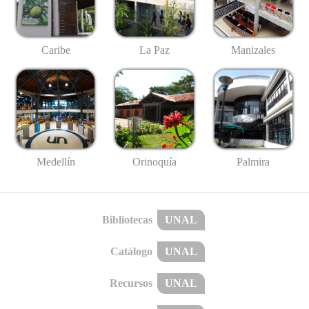
Caribe
La Paz
Manizales
Medellín
Palmira
Orinoquía
Bibliotecas
UNAL
Catálogo
UNAL
Recursos
UNAL