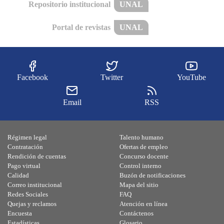
Repositorio institucional
UNAL
Portal de revistas
UNAL
Facebook
Twitter
YouTube
Email
RSS
Régimen legal
Talento humano
Contratación
Ofertas de empleo
Rendición de cuentas
Concurso docente
Pago virtual
Control interno
Calidad
Buzón de notificaciones
Correo institucional
Mapa del sitio
Redes Sociales
FAQ
Quejas y reclamos
Atención en línea
Encuesta
Contáctenos
Estadísticas
Glosario